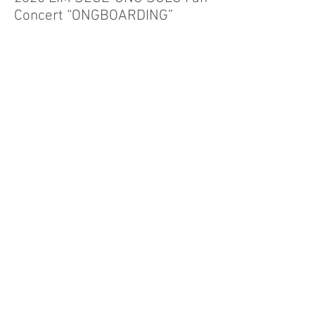
Concert “ONGBOARDING”
Read More
2025年10月14日
EVERGLOW ASIA FANMEETING
TOUR: 4EVERGLOW IN OSAKA
Read More