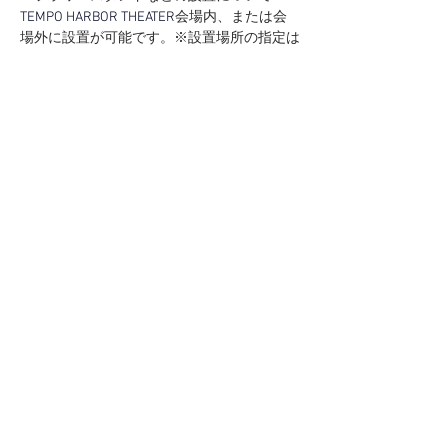
TEMPO HARBOR THEATER
会場内、または会
場外に設置が可能です。※設置場所の指定は
できません
希望の場合はこちらから
【イベントにつきまして】
※出演者は予告なく変更となる場合がござい
ます。
出演者変更に伴う返金対応はいたしかねます
ので予めご了承ください。
※公演延期、中止の場合を除き、お客様ご自
身のご都合、病気や怪我などいかなる理由で
あってもチケット購入後の変更・キャンセ
ル・払い戻しは一切できません。予めご了承
ください。
万が一本公演が中止や延期となった場合、そ
れに伴う会場までの旅費・宿泊費等(キャン
セル料含む)の補償はいたしません。
【本公演の座席について】
本公演は座席公演の都合上、最前管理及び最