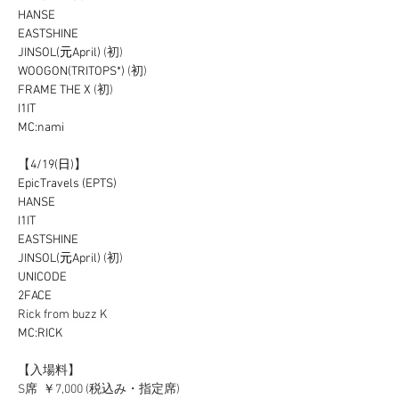
HANSE
EASTSHINE
JINSOL(元April)
 (初)
WOOGON(TRITOPS*)
 (初)
FRAME THE X
 (初)
I1IT
MC:nami
【
4/19(日)
】
EpicTravels (EPTS)
HANSE
I1IT
EASTSHINE
JINSOL(元April)
 (初)
UNICODE
2FACE
Rick from buzz K
MC:RICK
【入場料】
S席  ￥7,000 (税込み・指定席)　 