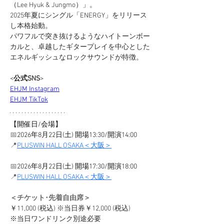
（Lee Hyuk & Jungmo）」。
2025年夏にシングル「ENERGY」をリリース
し本格始動。
パワフルで突き抜けるようなハイトーンボー
カルと、卓越したギタープレイを中心とした
エネルギッシュなロックサウンドが特徴。
<
公式SNS
>
EHJM
Instagram
EHJM
TikTok
【
開催日/会場
】
📅
2026年8月22日(土) 開場13:30/開演14:00
📍
PLUSWIN HALL OSAKA＜大阪＞
📅
2026年8月22日(土) 開場17:30/開演18:00
📍
PLUSWIN HALL OSAKA＜大阪＞
＜チケット･先着自由席＞
￥11,000 (税込) ※当日券￥12,000 (税込) 
※当日ワンドリンク別途必要