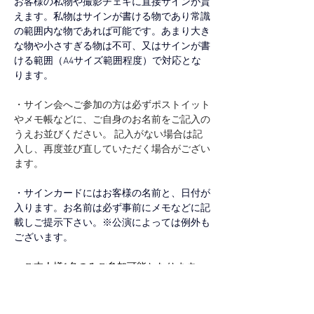
お客様の私物や撮影チェキに直接サインが貰
えます。私物はサインが書ける物であり常識
の範囲内な物であれば可能です。あまり大き
な物や小さすぎる物は不可、又はサインが書
ける範囲（A4サイズ範囲程度）で対応とな
ります。
・サイン会へご参加の方は必ずポストイット
やメモ帳などに、ご自身のお名前をご記入の
うえお並びください。 記入がない場合は記
入し、再度並び直していただく場合がござい
ます。
・サインカードにはお客様の名前と、日付が
入ります。お名前は必ず事前にメモなどに記
載しご提示下さい。※公演によっては例外も
ございます。
・ご本人様1名のみご参加可能となります。
ご同伴でのご参加はできません。
【イベント・ライブ参加の際のお願い】