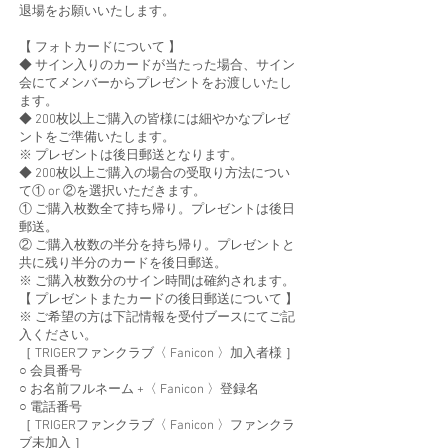
退場をお願いいたします。
【 フォトカードについて 】
◆ サイン入りのカードが当たった場合、サイン
会にてメンバーからプレゼントをお渡しいたし
ます。
◆ 200枚以上ご購入の皆様には細やかなプレゼ
ントをご準備いたします。
※ プレゼントは後日郵送となります。
◆ 200枚以上ご購入の場合の受取り方法につい
て① or ②を選択いただきます。
① ご購入枚数全て持ち帰り。プレゼントは後日
郵送。
② ご購入枚数の半分を持ち帰り。プレゼントと
共に残り半分のカードを後日郵送。
※ ご購入枚数分のサイン時間は確約されます。
【 プレゼントまたカードの後日郵送について 】
※ ご希望の方は下記情報を受付ブースにてご記
入ください。
［ TRIGERファンクラブ〈 Fanicon 〉加入者様 ］
○ 会員番号
○ お名前フルネーム +〈 Fanicon 〉登録名
○ 電話番号
［ TRIGERファンクラブ〈 Fanicon 〉ファンクラ
ブ未加入 ］