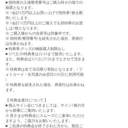
■ 招待券の入場整理番号はご購入時その場での
抽選となります。
※ 1会計5万円以上お買い上げで招待券1枚を配
布いたします。
※ 1会計10万円以上のご購入でも招待券のお渡
しは1枚となります。
※ ご購入後からの合算等は対象外です。
※ 招待券(整理番号)を紛失された場合、再発行
は出来かねます。
■ 特典券,グッズの物販購入制限なし
■ 3/7(土)の特典券は22:45まで販売いたします。
また、特典会は3/7(土)27:00までとさせて頂きま
す。
※ 特典券は全て当日限り有効となります。( フ
ォトカード・生写真のみ翌日3/8(日)に利用可能
)
※ 特典券を紛失された場合、再発行は出来かね
ます。
【 特典会進行について 】
■ 個人サイン会につきましては、サイン1枚の方
から順番にご案内いたします。
※ 皆さまが特典会にスムーズにご参加いただけ
ますよう、ご協力をお願いいたします。
■ ご自身の特典会が終了された方から、順次ご