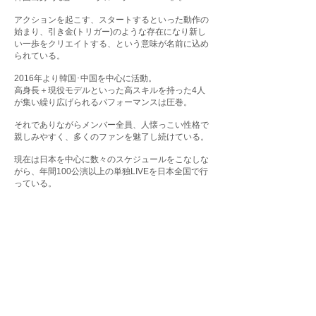
アクションを起こす、スタートするといった動作の
始まり、引き金(トリガー)のような存在になり
新し
い一歩をクリエイトする、という意味が​名前に込め
られている。
2016年より韓国･中国を中心に活動。
高身長＋現役モデルといった高スキルを持った4人
が集い繰り広げられるパフォーマンスは圧巻。
それでありながらメンバー全員、人懐っこい性格で
親しみやすく、多くのファンを魅了し続けている。
現在は日本を中心に数々のスケジュールをこなしな
がら、年間100公演以上の単独LIVEを日本全国で行
っている。