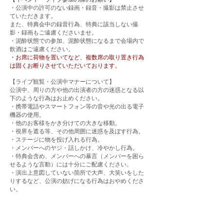
・公演中の許可のない録画・録音・撮影は禁止させ
ていただきます。
また、特典会中の録音行為、特典に該当しない撮
影・録画もご遠慮くださいませ。
・泥酔状態での参加、泥酔状態になるまで会場内で
飲酒はご遠慮ください。
・お席に荷物を置いてなど、複数席の取り置き行為
は固くお断りさせていただいております。
【​ライブ観覧・公演中マナーについて】
公演中、周りの方や他の出演者の方の迷惑となる以
下のような行為はお止めください。
・携帯電話やスマートフォン等の音や光の出る電子
機器の使用。
・他のお客様をかき分けての大きな移動。
・視界を遮る等、その他周囲に迷惑を及ぼす行為。
・ステージに物を投げ入れる行為。
・メンバーへのヤジ・話しかけ、冷やかし行為。
・特典会含め、メンバーへの暴言（メンバーを困ら
せるような言動）には十分にご配慮ください。
・演出上意図していない箇所で大声、大笑いをした
りするなど、公演の妨げになる行為はおやめくださ
い。
・会場内・外で発生した事故・盗難等は主催者・会
場・出演者は一切責任を負いません。
※貴重品は各自で管理していただけますようお願