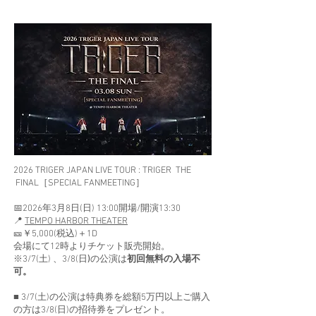
2026 TRIGER JAPAN LIVE TOUR : TRIGER THE
FINAL［SPECIAL FANMEETING］
​📅
2026年3月8日(日) 13:00開場/開演13:30
📍
TEMPO HARBOR THEATER
🎫￥5,000(税込)＋1D
会場にて12時よりチケット販売開始。
※3/7(土) 、3/8(日
)
の公演は
初回無料の入場不
可。
■ 3/7(土)の公演は特典券を総額5万円以上ご購入
の方は3/8(日)の招待券をプレゼント。