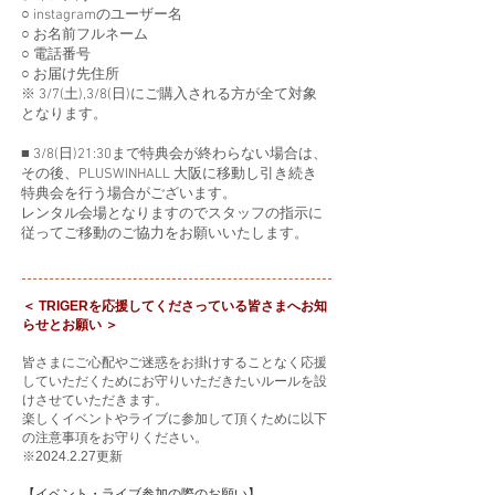
○ instagramのユーザー名
○ お名前フルネーム
○ 電話番号
○ お届け先住所
※ 3/7(土),3/8(日)にご購入される方が全て対象
となります。
■ 3/8(日)21:30まで特典会が終わらない場合は、
その後、PLUSWINHALL 大阪に移動し引き続き
特典会を行う場合がございます。
レンタル会場となりますのでスタッフの指示に
従ってご移動のご協力をお願いいたします。
＜ TRIGERを応援してくださっている皆さまへお知
らせとお願い ＞
皆さまにご心配やご迷惑をお掛けすることなく応援
していただくためにお守りいただきたいルールを設
けさせていただきます。
楽しくイベントやライブに参加して頂くために以下
の注意事項をお守りください。
※2024.2.27更新
【イベント・ライブ参加の際のお願い】