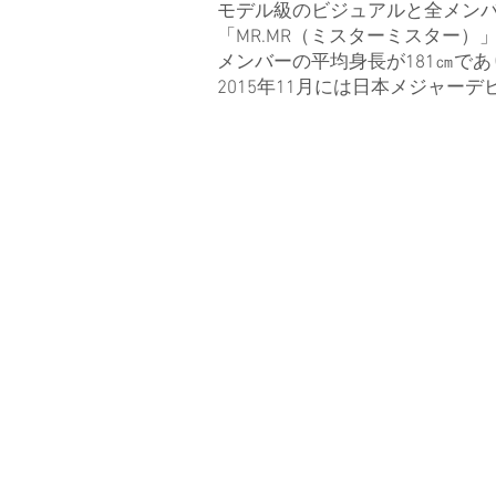
モデル級のビジュアルと全メン
「MR.MR（ミスターミスター）
メンバーの平均身長が181㎝で
2015年11月には日本メジャー