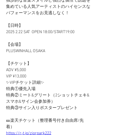
独歩的な音楽スタイルと強烈な個性で話題を
集めている人気アーティストのハイセンスな
パフォーマンスをお見逃しなく！
【日時】
2025 2.22 SAT  OPEN 18:00/START19:00
【会場】
PLUSWINHALL OSAKA
【チケット】
ADV ¥5,000
VIP ¥13,000
✨VIPチケット詳細✨
特典①優先入場
特典②ミート&グリート（2ショットチェキ&
スマホ&サイン会参加券）
特典③サイン入りポスタープレゼント
🎫楽天チケット（整理番号付き自由席/先
着）
https://r-t.jp/ziorpark222