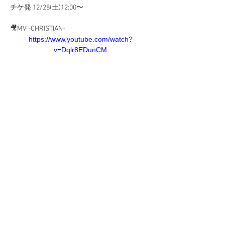
チケ発 12/28(土)12:00〜
🎥MV -CHRISTIAN-
https://www.youtube.com/watch?
v=Dqlr8EDunCM
🎥MV-BYE BYE BYE
https://www.youtube.com/watch?
v=0PO88Ep78h0