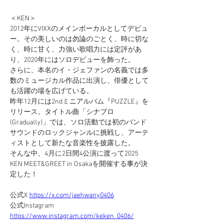
＜KEN＞
2012年にVIXXのメインボーカルとしてデビュ
ー。その美しいのは勿論のごとく、時に切な
く、時に甘く、力強い歌唱力には定評があ
り、2020年にはソロデビューを飾った。
さらに、本名のイ・ジェファンの名義では多
数のミュージカル作品に出演し、俳優として
も活躍の場を広げている。
昨年12月には2ndミニアルバム『PUZZLE』を
リリース。タイトル曲「シナブロ 
(Gradually)」では、ソロ活動では初のバンド
サウンドのロックジャンルに挑戦し、アーテ
ィストとして新たな音楽性を披露した。
そんな中、4月に2日間4公演に渡って2025 
KEN MEET&GREET in Osakaを開催する事が決
定した！
公式X 
https://x.com/jaehwany0406
公式Instagram 
https://www.instagram.com/keken_0406/