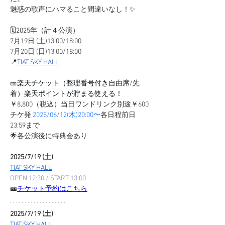
魅惑の歌声にハマること間違いなし！
✨
🗓️
2025年
（計４公演）
7月19日 (土)13:00/18:00
7月20日 (日)13:00/18:00
📍
TIAT SKY HALL
🎫
楽天チケット（整理番号付き自由席/先
着）楽天ポイントが貯まる使える！
￥8,800（税込）当日ワンドリンク別途￥600
チケ発
 2025/06/12(木)20:00〜
各日程前日
23:59まで
🌟各公演後に特典会あり
2025/7/19 (土) 
TIAT SKY HALL
OPEN 12:30 / START 13:00
🎫
チケット予約はこちら
2025/7/19 (土) 
TIAT SKY HALL