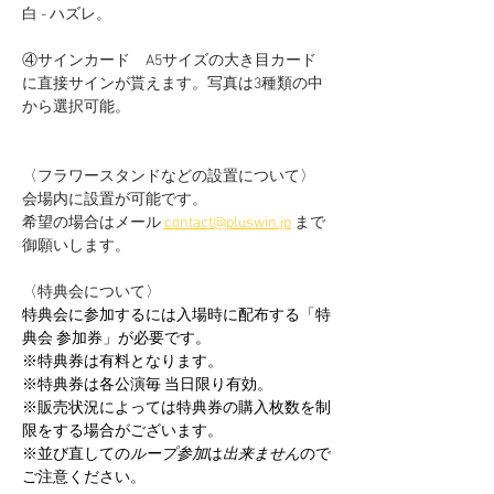
白 - ハズレ。
④サインカード　A5サイズの大き目カード
に直接サインが貰えます。写真は3種類の中
から選択可能。
〈フラワースタンドなどの設置について〉
会場内に設置が可能です。
希望の場合はメール 
contact@pluswin.jp
 まで
御願いします。
〈特典会について〉
特典会に参加するには入場時に配布する「特
典会 参加券」が必要です。
※特典券は有料となります。
※特典券は各公演毎 当日限り有効。
※販売状況によっては特典券の購入枚数を制
限をする場合がございます。
※並び直しての
ループ参加
は
出来ません
ので
ご注意ください。