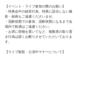
【イベント・ライブ参加の際のお願い】
・特典会中の録音行為、特典に該当しない撮
影・録画もご遠慮くださいませ。
・泥酔状態での参加、泥酔状態になるまで会
場内で飲酒はご遠慮ください。
・お席に荷物を置いてなど、複数席の取り置
き行為は固くお断りさせていただいておりま
す。
【​ライブ観覧・公演中マナーについて】
公演中、周りの方や他の出演者の方の迷惑と
なる以下のような行為はお止めください。
・携帯電話やスマートフォン等の音や光の出
る電子機器の使用。
・他のお客様をかき分けての大きな移動。
・視界を遮る等、その他周囲に迷惑を及ぼす
行為。
・アーティストへのヤジ・話しかけ、冷やか
し行為。
・特典会含め、出演者への暴言（困らせるよ
うな言動）には十分にご配慮ください。