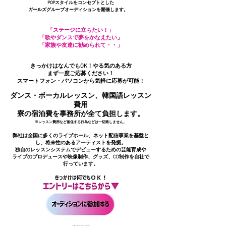
POPスタイルをコンセプトとした
ガールズグループオーディションを開催します。
「ステージに立ちたい！」
「歌やダンスで夢をかなえたい」
「家族や友達に勧められて・・」
きっかけはなんでもOK！やる気のある方
まず一度ご応募ください！
​スマートフォン・パソコンから気軽に応募が可能！
ダンス・ボーカルレッスン、韓国語レッスン
費用
寮の宿泊費を事務所が全て負担します。
※レッスン費用など催促する行為などは一切致しません。
弊社は全国に多くのライブホール、ネット配信事業を基盤と
し、将来性のあるアーティストを発掘。
独自のレッスンシステムでデビューするための芸能育成や
​ライブのプロデュースや映像制作、グッズ、CD制作を自社で
行っています。