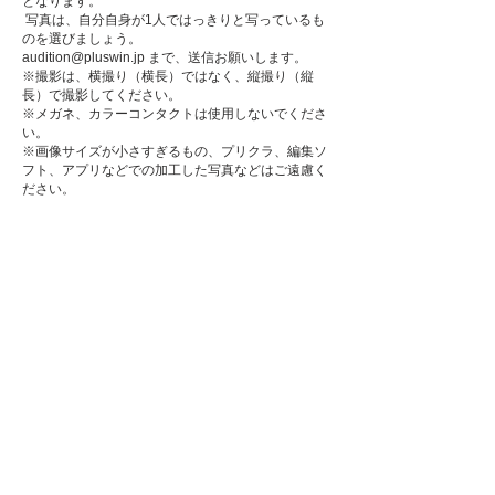
となります。
写真は、自分自身が1人ではっきりと写っているも
のを選びましょう。
audition@pluswin.jp
まで、送信お願いします。
※撮影は、横撮り（横長）ではなく、縦撮り（縦
長）で撮影してください。
※メガネ、カラーコンタクトは使用しないでくださ
い。
※画像サイズが小さすぎるもの、プリクラ、編集ソ
フト、アプリなどでの加工した写真などはご遠慮く
ださい。
Q. 写真、動画、音源全てアップロードしなければな
りませんか?
A.全身・顔写真、歌とダンスの動画(1コーラス程度)
をメール
audition@pluswin.jp
に添付、アップロー
ドしてお申込みください。
動画などは
ギガファイル便
などのデータ転送無料サ
ービスなどをご使用ください。
Q. 映像を撮る際の注意事項は何ですか？
A.「明るい場所」で「顔やパフォーマンスがハッキ
リ見える」ように撮影をしてください。
音量が小さすぎて聞こえなかったり、大きすぎて音