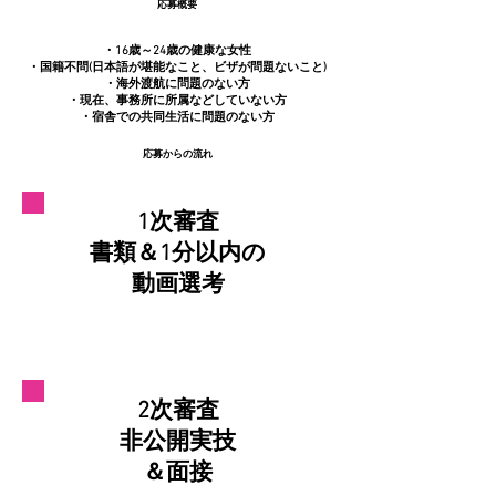
​応募概要
​・16歳～24歳の健康な女性
・国籍不問(日本語が堪能なこと、ビザが問題ないこと)
・海外渡航に問題のない方
・現在、事務所に所属などしていない方
・宿舎での共同生活に問題のない方
​応募からの流れ
1次審査
​書類＆1分以内の
動画選考
2次審査
​非公開実技
＆面接